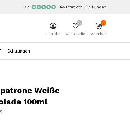
9.2
Bewertet von 134 Kunden
0
0
anmelden
wunschzettel
warenkorb
f
Schulungen
patrone Weiße
olade 100ml
2)