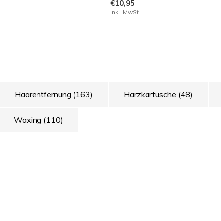
€10,95
Inkl. MwSt.
Haarentfernung
(163)
Harzkartusche
(48)
Waxing
(110)