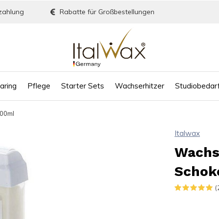
zahlung
Rabatte für Großbestellungen
aring
Pflege
Starter Sets
Wachserhitzer
Studiobedar
100ml
Italwax
Wachs
Schok
(