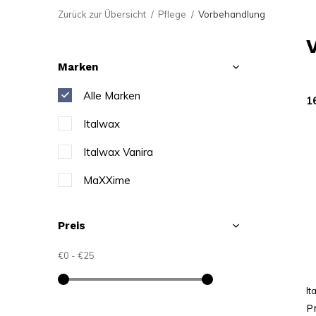
Zurück zur Übersicht
Pflege
Vorbehandlung
Marken
Alle Marken
1
Italwax
Italwax Vanira
MaXXime
Preis
€0
-
€25
It
P