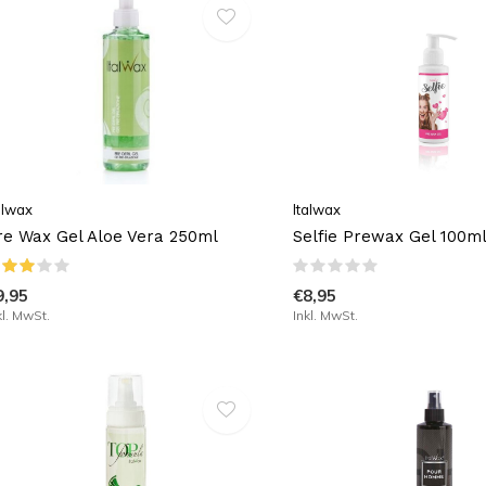
alwax
Italwax
re Wax Gel Aloe Vera 250ml
Selfie Prewax Gel 100m
9,95
€8,95
kl. MwSt.
Inkl. MwSt.