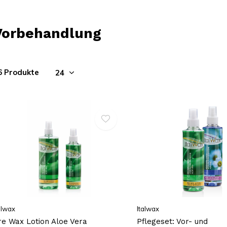
Vorbehandlung
6 Produkte
alwax
Italwax
re Wax Lotion Aloe Vera
Pflegeset: Vor- und