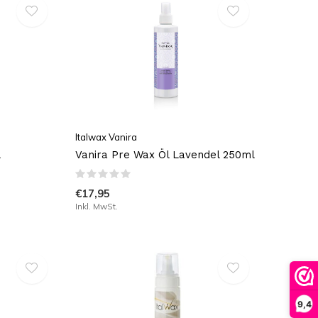
Italwax Vanira
l
Vanira Pre Wax Öl Lavendel 250ml
€17,95
Inkl. MwSt.
9,4