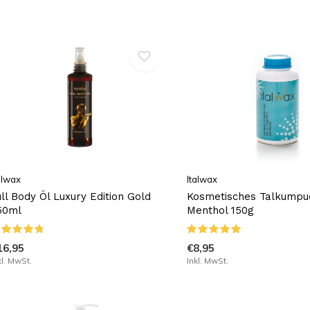
alwax
Italwax
ull Body Öl Luxury Edition Gold
Kosmetisches Talkumpu
50ml
Menthol 150g
16,95
€8,95
kl. MwSt.
Inkl. MwSt.