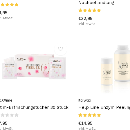
Nachbehandlung
9,95
kl. MwSt.
€22,95
Inkl. MwSt.
aXXime
Italwax
ntim-Erfrischungstücher 30 Stück
Help Line Enzym Peelin
7,95
€14,95
kl. MwSt.
Inkl. MwSt.