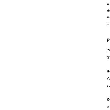
E
B
Er
H
P
I
gr
R
W
z
K
e