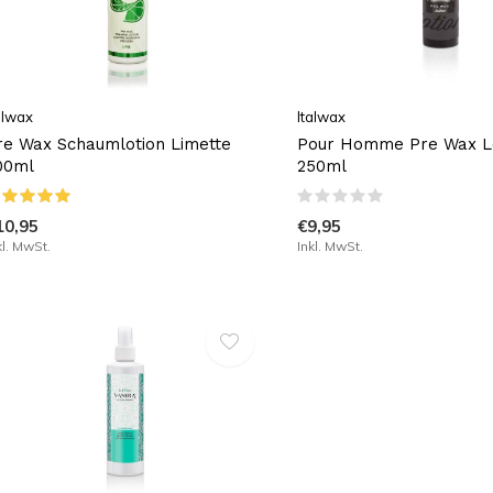
alwax
Italwax
re Wax Schaumlotion Limette
Pour Homme Pre Wax L
00ml
250ml
10,95
€9,95
kl. MwSt.
Inkl. MwSt.