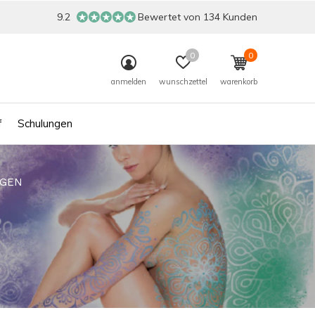
9.2
Bewertet von 134 Kunden
0
0
anmelden
wunschzettel
warenkorb
f
Schulungen
GEN