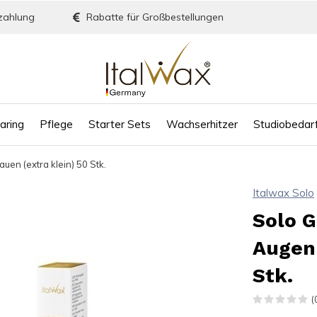
zahlung
Rabatte für Großbestellungen
aring
Pflege
Starter Sets
Wachserhitzer
Studiobedar
uen (extra klein) 50 Stk.
Italwax Solo
Solo G
Augenb
Stk.
(