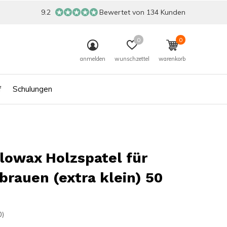
9.2
Bewertet von 134 Kunden
0
0
anmelden
wunschzettel
warenkorb
f
Schulungen
lowax Holzspatel für
rauen (extra klein) 50
0)