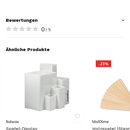
Bewertungen
0
/ 5
Ähnliche Produkte
-23%
Italwax
MaXXime
Spatel-Display
Holzspatel (Stand