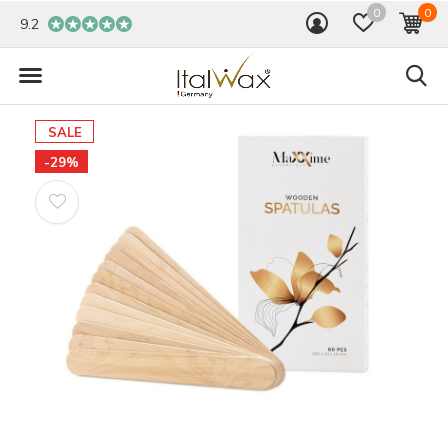
0
0
9.2
SALE
-29%