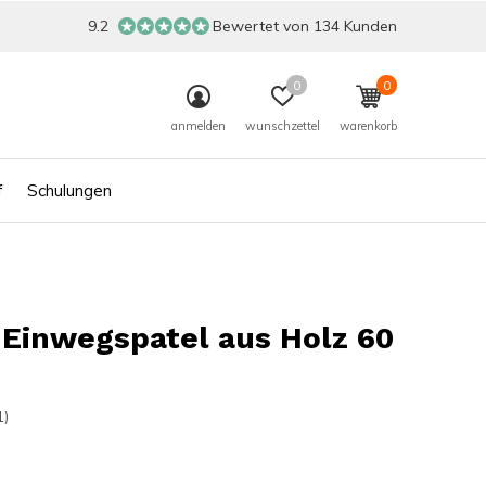
9.2
Bewertet von 134 Kunden
0
0
anmelden
wunschzettel
warenkorb
f
Schulungen
Einwegspatel aus Holz 60
1)