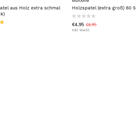
MaXXime
tel aus Holz extra schmal
Holzspatel (extra groß) 60 S
ck)
€4,95
€6,95
Inkl. MwSt.