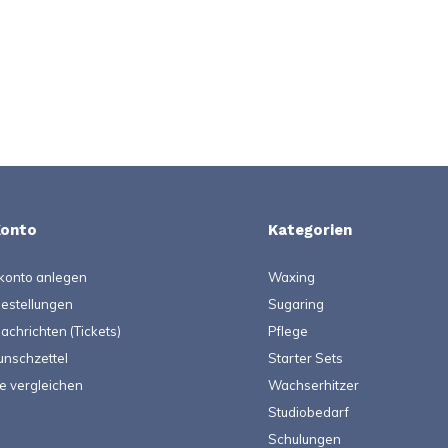
Konto
Kategorien
konto anlegen
Waxing
estellungen
Sugaring
achrichten (Tickets)
Pflege
nschzettel
Starter Sets
e vergleichen
Wachserhitzer
Studiobedarf
Schulungen