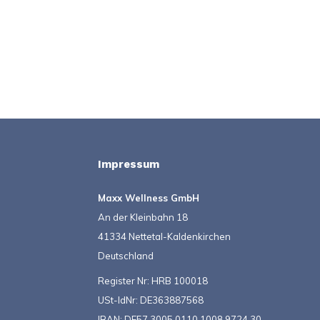
Impressum
Maxx Wellness GmbH
An der Kleinbahn 18
41334 Nettetal-Kaldenkirchen
Deutschland
Register Nr: HRB 100018
USt-IdNr: DE363887568
IBAN: DE57 3005 0110 1008 9724 30