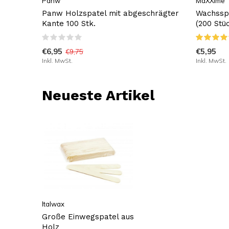
Panw
MaXXime
Panw Holzspatel mit abgeschrägter
Wachsspa
Kante 100 Stk.
(200 Stü
€6,95
€5,95
€9,75
Inkl. MwSt.
Inkl. MwSt.
Neueste Artikel
Italwax
Große Einwegspatel aus
Holz